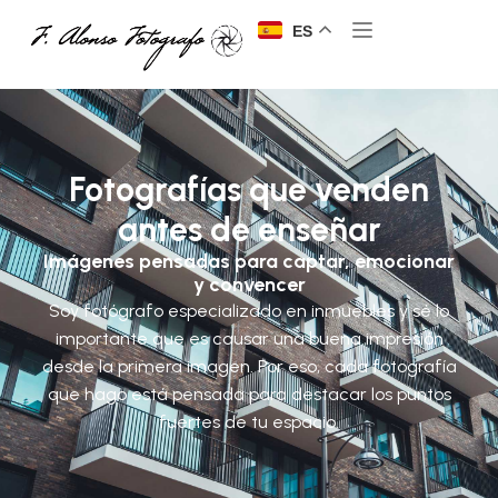
ES
Fotografías que venden
antes de enseñar
Imágenes pensadas para captar, emocionar
y convencer
Soy fotógrafo especializado en inmuebles y sé lo
importante que es causar una buena impresión
desde la primera imagen. Por eso, cada fotografía
que hago está pensada para destacar los puntos
fuertes de tu espacio.